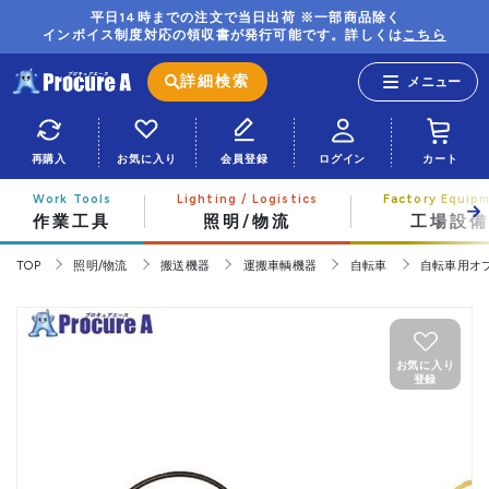
平日14時までの注文で当日出荷 ※一部商品除く
インボイス制度対応の領収書が発行可能です。詳しくは
こちら
詳細検索
再購入
お気に入り
会員登録
ログイン
カート
作業工具
照明/物流
工場設備
TOP
照明/物流
搬送機器
運搬車輌機器
自転車
自転車用オ
お気に入り
登録