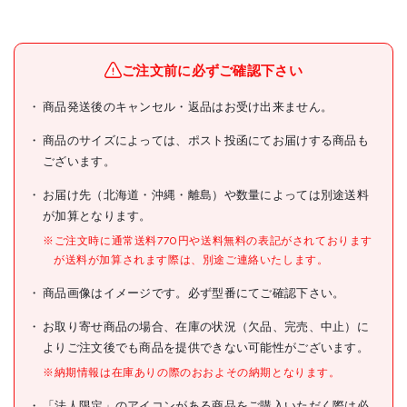
メーカー名
トラスコ中山(株)
ブランド名
TRUSCO
ご注文前に必ずご確認下さい
TRUSCO THR5520用ブレ
商品発送後のキャンセル・返品はお受け出来ません。
商品名
ーキワイヤー前一式
商品のサイズによっては、ポスト投函にてお届けする商品も
型式
THR-5520BKW-F
ございます。
メーカー希望小売価格
2000円(税抜)
お届け先（北海道・沖縄・離島）や数量によっては別途送料
が加算となります。
JANコード
4989999020779
※ご注文時に通常送料770円や送料無料の表記がされております
●品名:ブレーキワイヤー前一
が送料が加算されます際は、別途ご連絡いたします。
仕様
式
●タイヤサイズ(インチ):20
商品画像はイメージです。必ず型番にてご確認下さい。
材質/仕上
お取り寄せ商品の場合、在庫の状況（欠品、完売、中止）に
よりご注文後でも商品を提供できない可能性がございます。
原産国
中国
※納期情報は在庫ありの際のおおよその納期となります。
セット内容/付属品
「法人限定」のアイコンがある商品をご購入いただく際は必