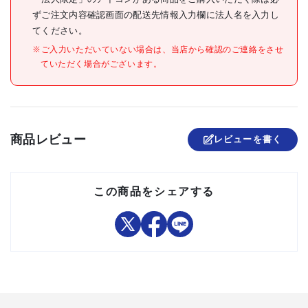
●THR5520専用パーツで
ずご注文内容確認画面の配送先情報入力欄に法人名を入力し
す。ほかの機種には使用しな
てください。
注意事項
いでください。
※ご入力いただいていない場合は、当店から確認のご連絡をさせ
●提供不可:chemSHERPA
ていただく場合がございます。
組立品
商品レビュー
レビューを書く
この商品をシェアする