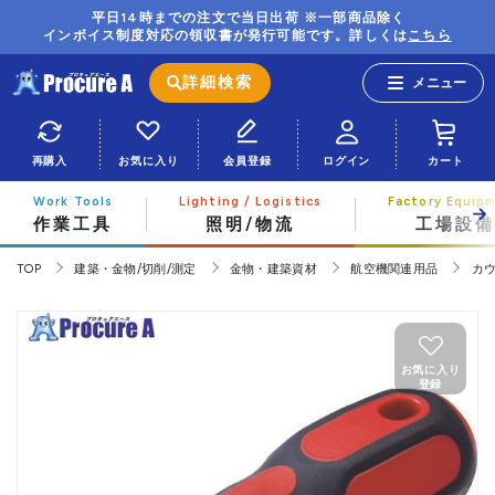
平日14時までの注文で当日出荷 ※一部商品除く
インボイス制度対応の領収書が発行可能です。詳しくは
こちら
詳細検索
再購入
お気に入り
会員登録
ログイン
カート
作業工具
照明/物流
工場設備
TOP
建築・金物/切削/測定
金物・建築資材
航空機関連用品
カ
お気に入り
登録