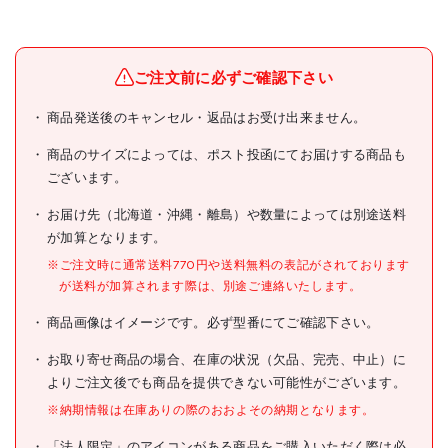
メーカー名
トラスコ中山(株)
ブランド名
TRUSCO
ご注文前に必ずご確認下さい
TRUSCO カウンターシンク
商品発送後のキャンセル・返品はお受け出来ません。
商品名
手作業用ハンドル 8mm
商品のサイズによっては、ポスト投函にてお届けする商品も
型式
TCS-H8
ございます。
メーカー希望小売価格
2700円(税抜)
お届け先（北海道・沖縄・離島）や数量によっては別途送料
が加算となります。
JANコード
4989999252507
※ご注文時に通常送料770円や送料無料の表記がされております
●適合シャンク径(mm):8
仕様
が送料が加算されます際は、別途ご連絡いたします。
●全長(mm):112
商品画像はイメージです。必ず型番にてご確認下さい。
●ハンドルグリップ赤い部分:
材質/仕上
ポリプロピレン(PP)黒い部
お取り寄せ商品の場合、在庫の状況（欠品、完売、中止）に
分:ポリエチレン(PE)
よりご注文後でも商品を提供できない可能性がございます。
原産国
ドイツ
※納期情報は在庫ありの際のおおよその納期となります。
セット内容/付属品
「法人限定」のアイコンがある商品をご購入いただく際は必