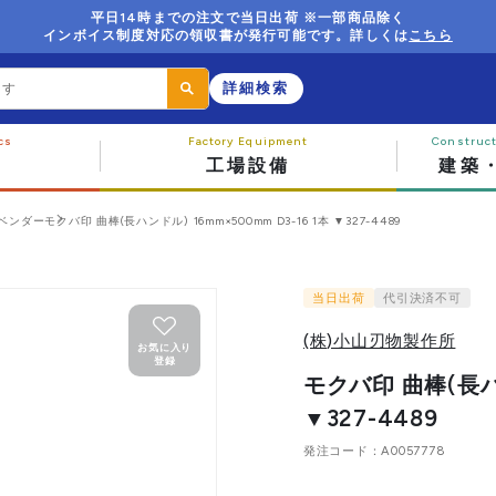
平日14時までの注文で当日出荷 ※一部商品除く
インボイス制度対応の領収書が発行可能です。詳しくは
こちら
詳細検索
工場設備
建築
ベンダー
モクバ印 曲棒(長ハンドル) 16mm×500mm D3-16 1本 ▼327-4489
当日出荷
代引決済不可
(株)小山刃物製作所
お気に入り
登録
モクバ印 曲棒(長ハン
▼327-4489
発注コード
A0057778