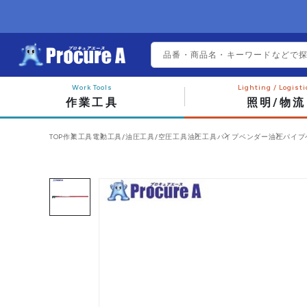
作業工具
照明/物流
TOP
作業工具
電動工具/油圧工具/空圧工具
油圧工具
パイプベンダー
油圧パイプ