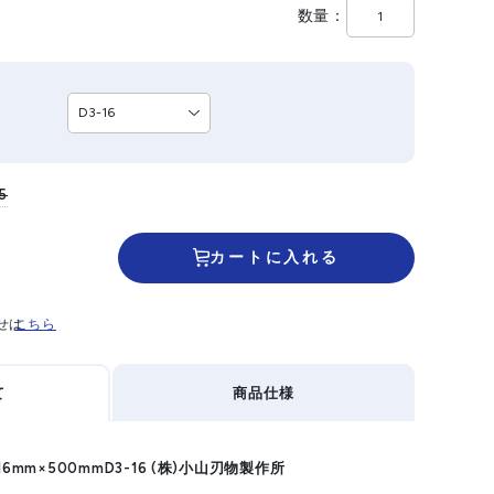
数量
5
カートに入れる
せは
こちら
て
商品仕様
6mm×500mmD3-16 (株)小山刃物製作所