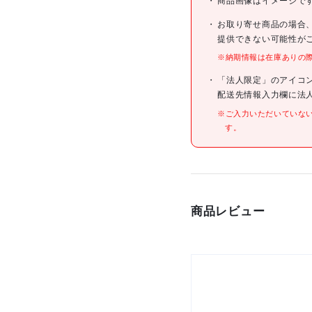
商品画像はイメージで
JANコード
お取り寄せ商品の場合
提供できない可能性が
※納期情報は在庫ありの
仕様
「法人限定」のアイコ
配送先情報入力欄に法
材質/仕上
※ご入力いただいていな
す。
原産国
セット内容/付属品
商品レビュー
注意事項
組立品