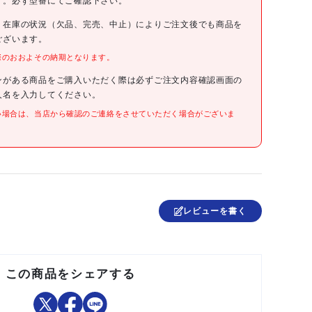
す。必ず型番にてご確認下さい。
4960408011236
、在庫の状況（欠品、完売、中止）によりご注文後でも商品を
ございます。
際のおおよその納期となります。
●全長(mm):500
●対象鉄筋径(mm):16
ンがある商品をご購入いただく際は必ずご注文内容確認画面の
人名を入力してください。
●機械構造用炭素鋼
い場合は、当店から確認のご連絡をさせていただく場合がございま
日本
レビューを書く
この商品をシェアする