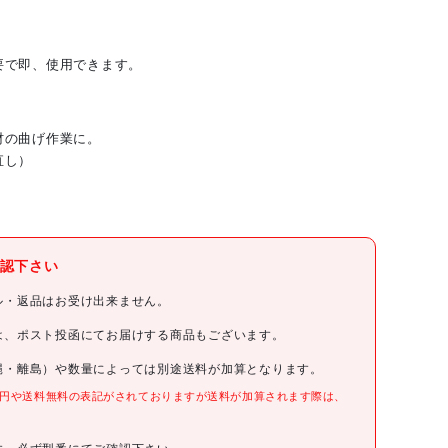
要で即、使用できます。
材の曲げ作業に。
直し）
(株)小山刃物製作所
認下さい
モクバ印
ル・返品はお受け出来ません。
モクバ印 曲棒(長ハンドル) 16mm×500mm
は、ポスト投函にてお届けする商品もございます。
縄・離島）や数量によっては別途送料が加算となります。
D3-16
0円や送料無料の表記がされておりますが送料が加算されます際は、
。
3950円(税抜)