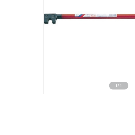
1
/
1