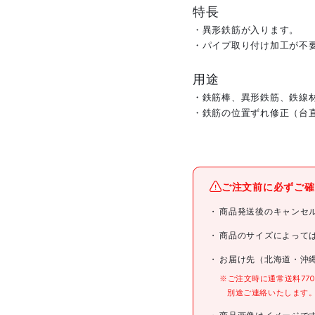
特長
・異形鉄筋が入ります。
・パイプ取り付け加工が不
用途
・鉄筋棒、異形鉄筋、鉄線
・鉄筋の位置ずれ修正（台
メーカー名
ご注文前に必ずご確
ブランド名
商品発送後のキャンセ
商品名
商品のサイズによって
お届け先（北海道・沖
型式
※ご注文時に通常送料77
別途ご連絡いたします
メーカー希望小売価格