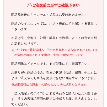
ブランド名
ELEPHANT
ご注文前に必ずご確認下さい
象印 α型電気チェーンブロッ
商品発送後のキャンセル・返品はお受け出来ません。
商品名
ク・60kg・6m・単相100V
(αS-006 6m)
商品のサイズによっては、ポスト投函にてお届けする商品も
ございます。
型式
AS-K0660
お届け先（北海道・沖縄・離島）や数量によっては別途送料
メーカー希望小売価格
130500円(税抜)
が加算となります。
JANコード
4937510101414
※ご注文時に通常送料770円や送料無料の表記がされております
が送料が加算されます際は、別途ご連絡いたします。
●定格荷重(t):0.06
●標準揚程(m):6
商品画像はイメージです。必ず型番にてご確認下さい。
●巻上速度(m/min):13.0
●フック間最小距離
(mm):315
お取り寄せ商品の場合、在庫の状況（欠品、完売、中止）に
●時間定格(min):25
よりご注文後でも商品を提供できない可能性がございます。
●電源(V):単相100
仕様
●電源コード長さ(m):5
※納期情報は在庫ありの際のおおよその納期となります。
●電源:単相100V
「法人限定」のアイコンがある商品をご購入いただく際は必
●電源コード:5m
ずご注文内容確認画面の配送先情報入力欄に法人名を入力し
●1速形
●操作電圧:100V
てください。
●2点押ボタン式