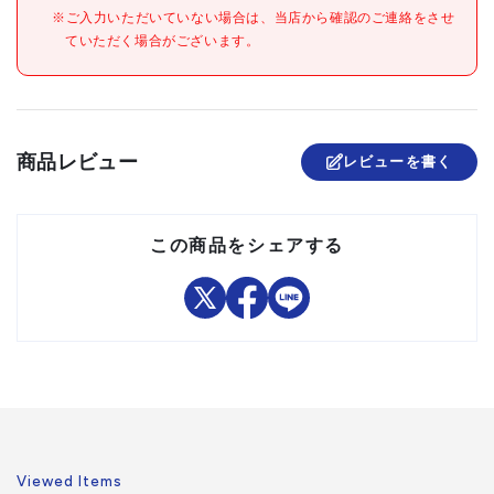
●JIS規格品(JIS B 8815)
※ご入力いただいていない場合は、当店から確認のご連絡をさせ
ていただく場合がございます。
材質/仕上
●ロードチェーン:特殊合金鋼
原産国
日本
セット内容/付属品
商品レビュー
レビューを書く
注意事項
組立品
この商品をシェアする
Viewed Items