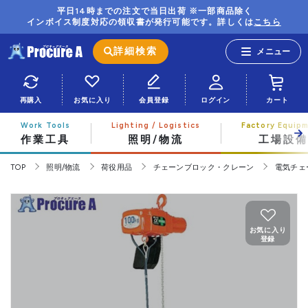
平日14時までの注文で当日出荷 ※一部商品除く
インボイス制度対応の領収書が発行可能です。詳しくは
こちら
詳細検索
再購入
お気に入り
会員登録
ログイン
カート
作業工具
照明/物流
工場設備
TOP
照明/物流
荷役用品
チェーンブロック・クレーン
電気チェ
お気に入り
登録