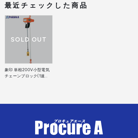
最近チェックした商品
SOLD OUT
象印 単相200V小型電気
チェーンブロック(1速
型)60KG・3M (αH-006
3m) AH-K0630 1台
▼242-2565