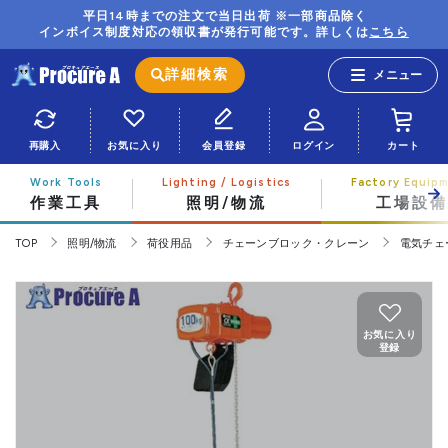
平日14時までの注文で当日出荷 ※一部商品除く
インボイス制度対応の領収書が発行可能です。詳しくは
こちら
詳細検索
再購入
お気に入り
会員登録
ログイン
カート
作業工具
照明/物流
工場設備
TOP
照明/物流
荷役用品
チェーンブロック・クレーン
電気チェ
お気に入り
登録