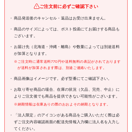
ブランド名
ELEPHANT
ご注文前に必ずご確認下さい
象印 単相200V小型電気チェ
商品発送後のキャンセル・返品はお受け出来ません。
商品名
ーンブロック(1速型)60KG・
3M (αH-006 3m)
商品のサイズによっては、ポスト投函にてお届けする商品も
ございます。
型式
AH-K0630
お届け先（北海道・沖縄・離島）や数量によっては別途送料
メーカー希望小売価格
124900円(税抜)
が加算となります。
JANコード
4937510124154
※ご注文時に通常送料770円や送料無料の表記がされております
が送料が加算されます際は、別途ご連絡いたします。
●定格荷重(t):0.06
●標準揚程(m):3
商品画像はイメージです。必ず型番にてご確認下さい。
●巻上速度(m/min):13
●フック間最小距離
(mm):315
お取り寄せ商品の場合、在庫の状況（欠品、完売、中止）に
●時間定格(min):25
よりご注文後でも商品を提供できない可能性がございます。
●電源(V):単相200
仕様
●電源コード長さ(m):5
※納期情報は在庫ありの際のおおよその納期となります。
●電源:単相200V
●モータ出力(kW):0.3
「法人限定」のアイコンがある商品をご購入いただく際は必
ずご注文内容確認画面の配送先情報入力欄に法人名を入力し
●1速形
●操作電圧:200V
てください。
●2点押ボタン式