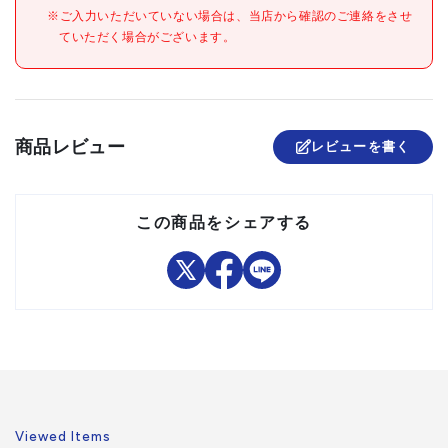
●JIS規格品(JIS B 8815)
※ご入力いただいていない場合は、当店から確認のご連絡をさせ
ていただく場合がございます。
材質/仕上
●ロードチェーン:特殊合金鋼
原産国
日本
セット内容/付属品
商品レビュー
レビューを書く
注意事項
組立品
この商品をシェアする
Viewed Items