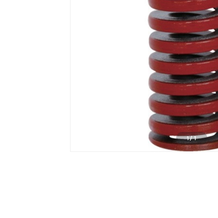
1
/
1