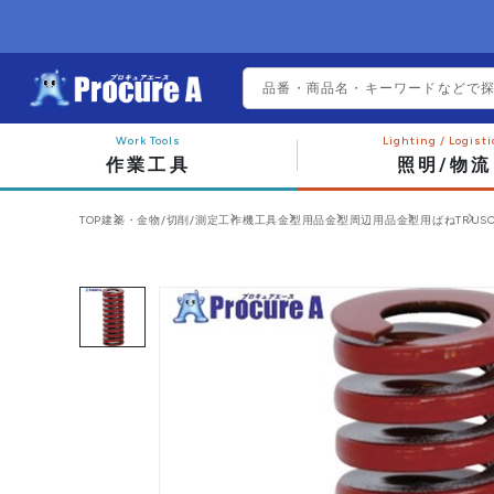
作業工具
照明/物流
TOP
建築・金物/切削/測定
工作機工具
金型用品
金型周辺用品
金型用ばね
TRUS