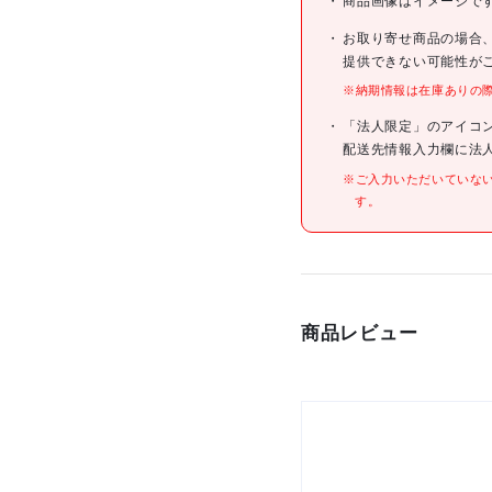
商品画像はイメージで
お取り寄せ商品の場合
JANコード
提供できない可能性が
※納期情報は在庫ありの
仕様
「法人限定」のアイコ
配送先情報入力欄に法
※ご入力いただいていな
す。
材質/仕上
商品レビュー
原産国
セット内容/付属品
注意事項