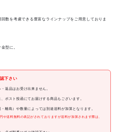
用回数を考慮できる豊富なラインナップをご用意しておりま
ク金型に。
トラスコ中山(株)
認下さい
TRUSCO
ル・返品はお受け出来ません。
TRUSCO 金型用ばね コイルスプリング 中荷重 外径8mm 自
は、ポスト投函にてお届けする商品もございます。
由長10mm
縄・離島）や数量によっては別途送料が加算となります。
T-SSWM8-10
0円や送料無料の表記がされておりますが送料が加算されます際は、
。
130円(税抜)