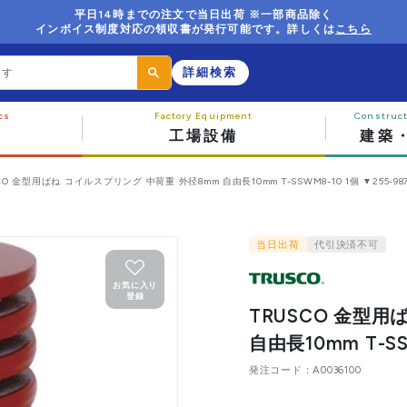
平日14時までの注文で当日出荷 ※一部商品除く
インボイス制度対応の領収書が発行可能です。詳しくは
こちら
詳細検索
工場設備
建築
CO 金型用ばね コイルスプリング 中荷重 外径8mm 自由長10mm T-SSWM8-10 1個 ▼255-98
当日出荷
代引決済不可
お気に入り
登録
TRUSCO 金型用
自由長10mm T-SS
発注コード
A0036100