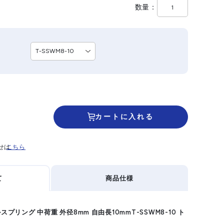
数量
カートに入れる
せは
こちら
て
商品仕様
スプリング 中荷重 外径8mm 自由長10mmT-SSWM8-10 ト