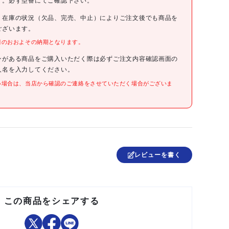
す。必ず型番にてご確認下さい。
、在庫の状況（欠品、完売、中止）によりご注文後でも商品を
4550414174614
ございます。
際のおおよその納期となります。
●外径(mm):8
●内径(mm):4
ンがある商品をご購入いただく際は必ずご注文内容確認画面の
●自由長(mm):10
人名を入力してください。
●ばね定数(N/mm):42.9
●D(mm):8
い場合は、当店から確認のご連絡をさせていただく場合がございま
●L(mm):10
●d(mm):4
●ばね定数{kgf/mm}:{4.37}
●識別色:レッド
●SWOSC-V相当
レビューを書く
中国
この商品をシェアする
●提供不可:chemSHERPA、SDS、ミルシート