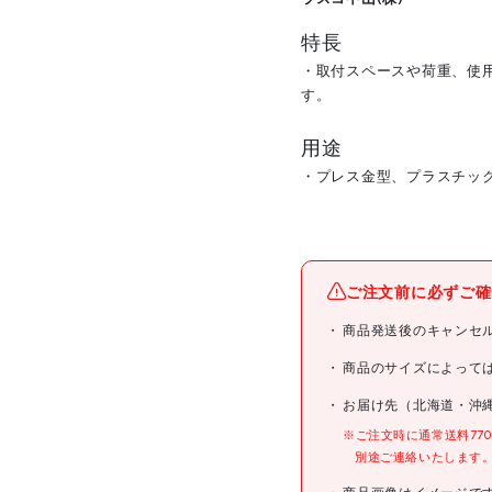
特長
・取付スペースや荷重、使
す。
用途
・プレス金型、プラスチッ
メーカー名
ご注文前に必ずご確
ブランド名
商品発送後のキャンセ
商品名
商品のサイズによって
お届け先（北海道・沖
型式
※ご注文時に通常送料77
別途ご連絡いたします
メーカー希望小売価格