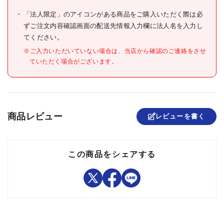
●識別色:ブルー
「法人限定」のアイコンがある商品をご購入いただく際は必
材質/仕上
●SWOSC-V相当
ずご注文内容確認画面の配送先情報入力欄に法人名を入力し
てください。
原産国
中国
※ご入力いただいていない場合は、当店から確認のご連絡をさせ
セット内容/付属品
ていただく場合がございます。
●提供不可:chemSHERPA、
注意事項
SDS、ミルシート
組立品
商品レビュー
レビューを書く
この商品をシェアする