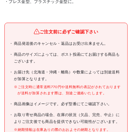
・プレス金型、プラスチック金型に。
メーカー名
トラスコ中山(株)
ブランド名
TRUSCO
ご注文前に必ずご確認下さい
TRUSCO 金型用ばね コイル
商品発送後のキャンセル・返品はお受け出来ません。
商品名
スプリング 軽荷重用 外径
8mm 自由長10mm
商品のサイズによっては、ポスト投函にてお届けする商品も
ございます。
型式
T-SSWL8-10
お届け先（北海道・沖縄・離島）や数量によっては別途送料
メーカー希望小売価格
160円(税抜)
が加算となります。
JANコード
4550414398522
※ご注文時に通常送料770円や送料無料の表記がされております
が送料が加算されます際は、別途ご連絡いたします。
●外径(mm):8.0
●内径(mm):4
商品画像はイメージです。必ず型番にてご確認下さい。
●自由長(mm):10
●ばね定数(N/mm):24.50
仕様
●D(mm):8.0
お取り寄せ商品の場合、在庫の状況（欠品、完売、中止）に
●L(mm):10
よりご注文後でも商品を提供できない可能性がございます。
●d(mm):4
※納期情報は在庫ありの際のおおよその納期となります。