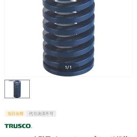
1
/
1
当日出荷
代引決済不可