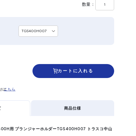
数量
カートに入れる
せは
こちら
て
商品仕様
-400H用 プランジャーホルダーTGS400H007 トラスコ中山