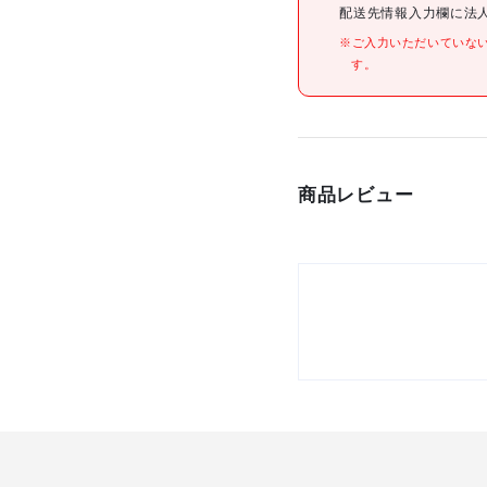
配送先情報入力欄に法
※ご入力いただいていな
材質/仕上
す。
原産国
セット内容/付属品
商品レビュー
注意事項
組立品