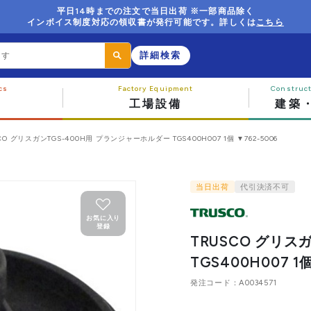
平日14時までの注文で当日出荷 ※一部商品除く
インボイス制度対応の領収書が発行可能です。詳しくは
こちら
詳細検索
工場設備
建築
CO グリスガンTGS-400H用 プランジャーホルダー TGS400H007 1個 ▼762-5006
当日出荷
代引決済不可
お気に入り
登録
TRUSCO グリス
TGS400H007 1個
発注コード
A0034571