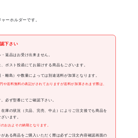
ジャーホルダーです。
トラスコ中山(株)
認下さい
TRUSCO
ル・返品はお受け出来ません。
TRUSCO グリスガンTGS-400H用 プランジャーホルダー
は、ポスト投函にてお届けする商品もございます。
縄・離島）や数量によっては別途送料が加算となります。
TGS400H007
0円や送料無料の表記がされておりますが送料が加算されます際は、
。
180円(税抜)
す。必ず型番にてご確認下さい。
4989999370584
、在庫の状況（欠品、完売、中止）によりご注文後でも商品を
ございます。
際のおおよその納期となります。
●品名:プランジャーホルダー
●適合機種:TGS-400H
●適合本体:TGS400H
ンがある商品をご購入いただく際は必ずご注文内容確認画面の