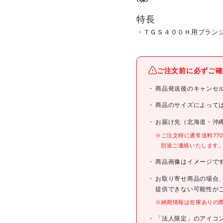
特長
・ＴＧＳ４００Ｈ用プラン
メーカー名
ご注文前に必ずご確
ブランド名
商品発送後のキャンセ
商品名
商品のサイズによって
お届け先（北海道・沖
型式
※ご注文時に通常送料77
別途ご連絡いたします
メーカー希望小売価格
商品画像はイメージで
JANコード
お取り寄せ商品の場合
提供できない可能性が
※納期情報は在庫ありの
仕様
「法人限定」のアイコ