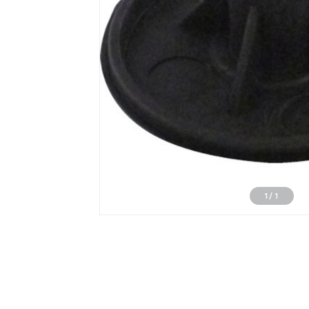
1
/
1