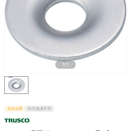
1
/
1
当日出荷
代引決済不可