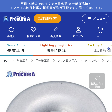
平日14時までの注文で当日出荷 ※一部商品除く
インボイス制度対応の領収書が発行可能です。詳しくは
こちら
詳細検索
再購入
お気に入り
会員登録
ログイン
カート
作業工具
照明/物流
工場設備
TOP
作業工具
手作業工具
グリス関連用品
グリスガン
グ
お気に入り
登録