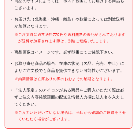
商品のサイズによっては、ポスト投函にてお届けする商品も
ございます。
型式
PG480005
お届け先（北海道・沖縄・離島）や数量によっては別途送料
メーカー希望小売価格
190円(税抜)
が加算となります。
JANコード
4989999190861
※ご注文時に通常送料770円や送料無料の表記がされております
が送料が加算されます際は、別途ご連絡いたします。
●品名:プランジャーワッシャ
仕様
ー
商品画像はイメージです。必ず型番にてご確認下さい。
●適合機種:PG-480
お取り寄せ商品の場合、在庫の状況（欠品、完売、中止）に
材質/仕上
●スチール
よりご注文後でも商品を提供できない可能性がございます。
原産国
台湾
※納期情報は在庫ありの際のおおよその納期となります。
セット内容/付属品
「法人限定」のアイコンがある商品をご購入いただく際は必
ずご注文内容確認画面の配送先情報入力欄に法人名を入力し
注意事項
●提供不可:chemSHERPA
てください。
組立品
※ご入力いただいていない場合は、当店から確認のご連絡をさせ
ていただく場合がございます。