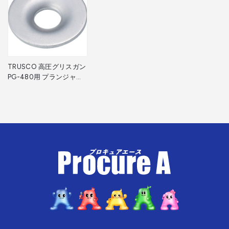
TRUSCO 高圧グリスガン
PG-480用 プランジャー
ワッシャー PG480005 1
個 トラスコ中山(株)
▼414-7723