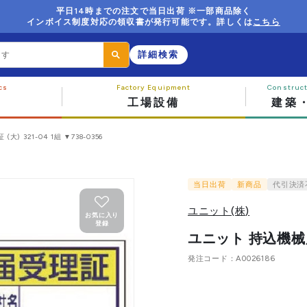
平日14時までの注文で当日出荷 ※一部商品除く
インボイス制度対応の領収書が発行可能です。詳しくは
こちら
詳細検索
工場設備
建築
) 321-04 1組 ▼738-0356
当日出荷
新商品
代引決済
ユニット(株)
お気に入り
登録
ユニット 持込機械届受理
発注コード
A0026186