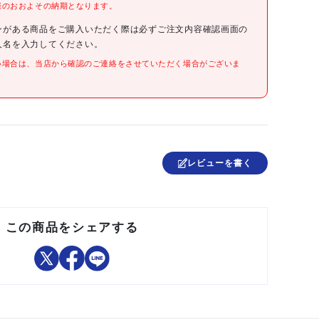
際のおおよその納期となります。
●表示内容:＋持込機械届受理証(機種・持込会社名・運転者(取
扱者)・使用会社名・受理年月日・受理No・使用期間・会社名)
●取付仕様:粘着シール
ンがある商品をご購入いただく際は必ずご注文内容確認画面の
●縦(mm):100
人名を入力してください。
●横(mm):150
●厚さ(mm):0.08
い場合は、当店から確認のご連絡をさせていただく場合がございま
●摘要:粘着シール
●PPステッカー
日本
レビューを書く
この商品をシェアする