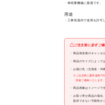
・車両重機械に最適です。
用途
・工事現場内で使用を許可
メーカー名
ご注文前に必ずご確
ブランド名
商品発送後のキャンセ
商品名
商品のサイズによって
お届け先（北海道・沖
型式
※ご注文時に通常送料77
別途ご連絡いたします
メーカー希望小売価格
商品画像はイメージで
JANコード
お取り寄せ商品の場合
提供できない可能性が