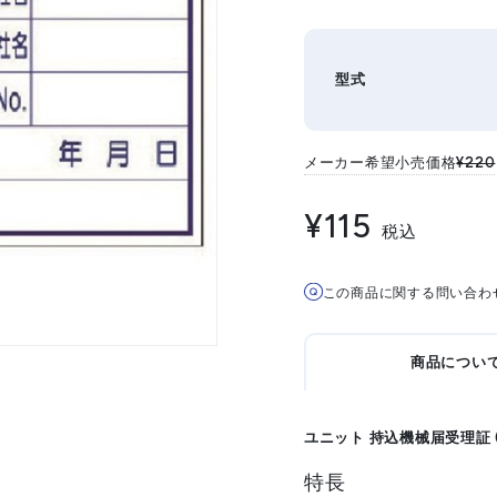
型式
メーカー希望小売価格
¥220
¥115
税込
この商品に関する問い合わ
商品につい
ユニット 持込機械届受理証 (大
特長