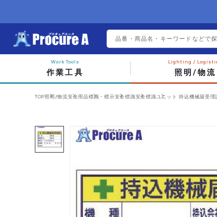
作業工具
照明/物流
TOP
照明/物流
安全用品
標識・標示
安全標識
安全標識
ユニット 持込機械届受理証 (大