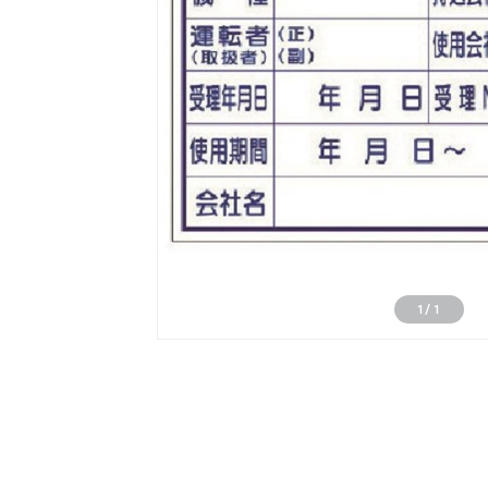
1
/
1