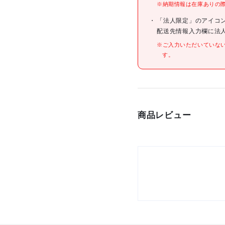
※納期情報は在庫ありの
仕様
「法人限定」のアイコ
配送先情報入力欄に法
※ご入力いただいていな
す。
材質/仕上
原産国
商品レビュー
セット内容/付属品
注意事項
組立品