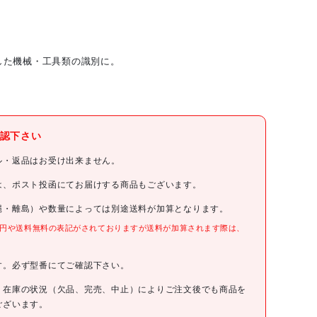
した機械・工具類の識別に。
ユニット(株)
認下さい
ユニット
ル・返品はお受け出来ません。
ユニット 持込機械届受理証 (大)
は、ポスト投函にてお届けする商品もございます。
縄・離島）や数量によっては別途送料が加算となります。
321-04
0円や送料無料の表記がされておりますが送料が加算されます際は、
。
200円(税抜)
す。必ず型番にてご確認下さい。
4582183910131
、在庫の状況（欠品、完売、中止）によりご注文後でも商品を
ございます。