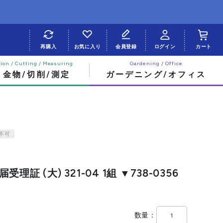
再購入
お気に入り
会員登録
ログイン
カート
・金物/切削/測定
ガーデニング/オフィス
不可
証 (大) 321-04 1組 ▼738-0356
数量