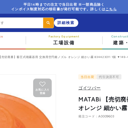
平日14時までの注文で当日出荷 ※一部商品除く
インボイス制度対応の領収書が発行可能です。詳しくは
こちら
詳細検索
工場設備
建築
 【売切廃番】蓄圧式噴霧器用 交換用空円錐ノズル オレンジ 細かい霧 834423011 1個 ▼149-4
当日出荷
代引決済不可
ゴイツパー
お気に入り
登録
MATABi 【売
オレンジ 細かい霧 83
発注コード
A0009603