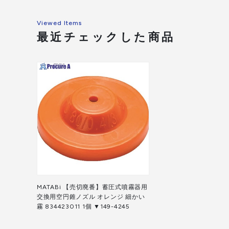
Viewed Items
最近チェックした商品
MATABi 【売切廃番】蓄圧式噴霧器用
交換用空円錐ノズル オレンジ 細かい
霧 834423011 1個 ▼149-4245