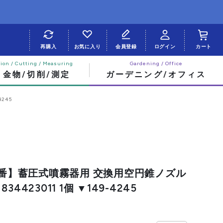
再購入
お気に入り
会員登録
ログイン
カート
・金物/切削/測定
ガーデニング/オフィス
245
切廃番】蓄圧式噴霧器用 交換用空円錐ノズル
4423011 1個 ▼149-4245