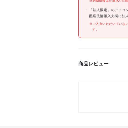
※納期情報は在庫ありの
仕様
「法人限定」のアイコ
配送先情報入力欄に法
※ご入力いただいていな
す。
材質/仕上
原産国
商品レビュー
セット内容/付属品
注意事項
組立品