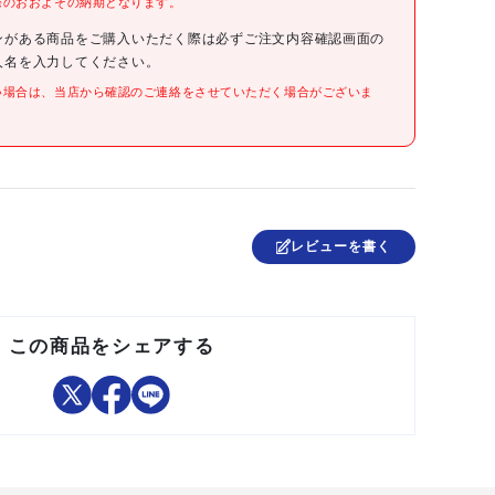
際のおおよその納期となります。
●適合機種:81845、81847、84941、84949、81843
●タイプ:空円錐 細かい霧
ンがある商品をご購入いただく際は必ずご注文内容確認画面の
人名を入力してください。
●空円錐ノズル(細かい霧)、角度:80°、細かい霧(0.15MPa、
0.3MPa)、噴霧量(L/min):0.28(0.15MPa)0.4(0.3MPa)
い場合は、当店から確認のご連絡をさせていただく場合がございま
●ポリアセタール樹脂
スペイン
レビューを書く
●ノズルを取り付ける際には必ずフィッティングノズル
(83540902)が必要になります。
この商品をシェアする