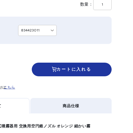
数量
カートに入れる
せは
こちら
て
商品仕様
圧式噴霧器用 交換用空円錐ノズル オレンジ 細かい霧