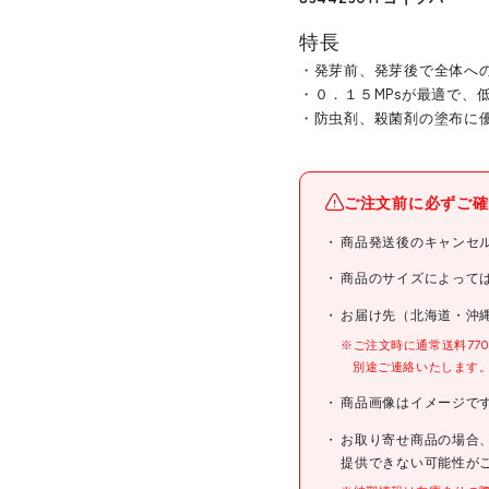
特長
・発芽前、発芽後で全体へ
・０．１５MPsが最適で、
・防虫剤、殺菌剤の塗布に
メーカー名
ご注文前に必ずご確
ブランド名
商品発送後のキャンセ
商品名
商品のサイズによって
お届け先（北海道・沖
型式
※ご注文時に通常送料77
別途ご連絡いたします
メーカー希望小売価格
商品画像はイメージで
お取り寄せ商品の場合
JANコード
提供できない可能性が