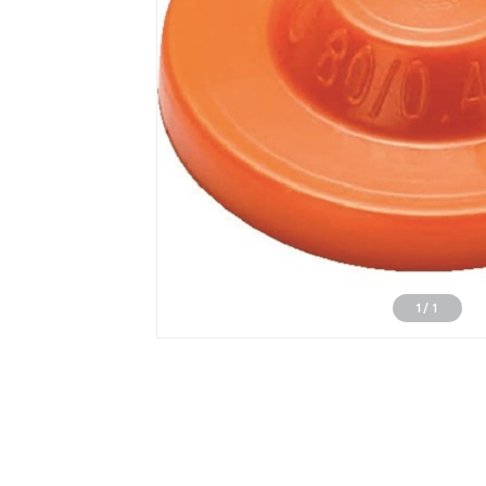
1
/
1