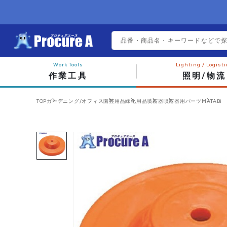
作業工具
照明/物流
TOP
ガーデニング/オフィス
園芸用品
緑化用品
噴霧器
噴霧器用パーツ
MATABi