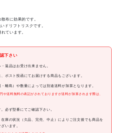
の散布に効果的です。
低いドリフトリスクです。
優れています。
ゴイツパー
認下さい
MATABi
ル・返品はお受け出来ません。
MATABi 【売切廃番】蓄圧式噴霧器用 交換用空円錐ノズル オ
は、ポスト投函にてお届けする商品もございます。
レンジ 細かい霧
縄・離島）や数量によっては別途送料が加算となります。
834423011
0円や送料無料の表記がされておりますが送料が加算されます際は、
。
21円(税抜)
す。必ず型番にてご確認下さい。
、在庫の状況（欠品、完売、中止）によりご注文後でも商品を
8414685401212
ございます。