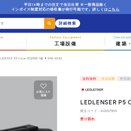
平日14時までの注文で当日出荷 ※一部商品除く
インボイス制度対応の領収書が発行可能です。詳しくは
こちら
詳細検索
工場設備
建築
LENSER P5 Core 502599 1個 ▼346-3042
送料無料
当日出荷
代引決
お気に入り
登録
LEDLENSER P5 C
発注コード
A0007905
売り切れ