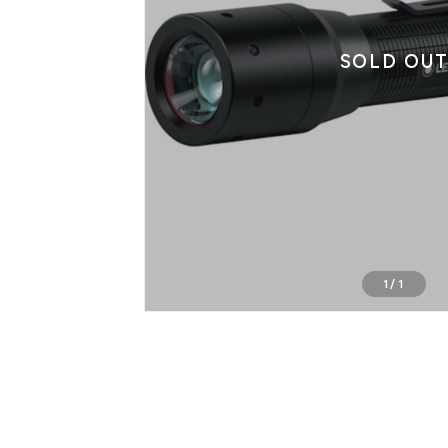
SOLD OU
1
/
1