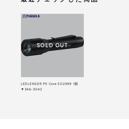
SOLD OUT
LEDLENSER P5 Core 502599 1個
▼346-3042