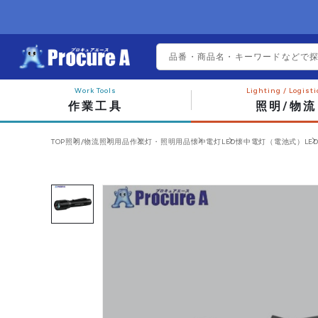
作業工具
照明/物流
TOP
照明/物流
照明用品
作業灯・照明用品
懐中電灯
LED懐中電灯（電池式）
LED