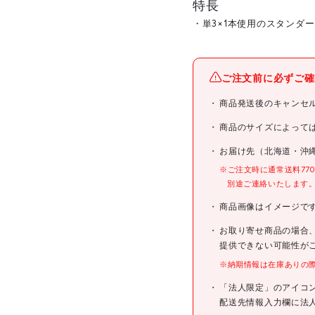
特長
・単3×1本使用のスタンダ
メーカー名
ご注文前に必ずご確
ブランド名
商品発送後のキャンセ
商品名
商品のサイズによって
お届け先（北海道・沖
型式
※ご注文時に通常送料77
別途ご連絡いたします
メーカー希望小売価格
商品画像はイメージで
JANコード
お取り寄せ商品の場合
提供できない可能性が
※納期情報は在庫ありの
仕様
「法人限定」のアイコ
配送先情報入力欄に法