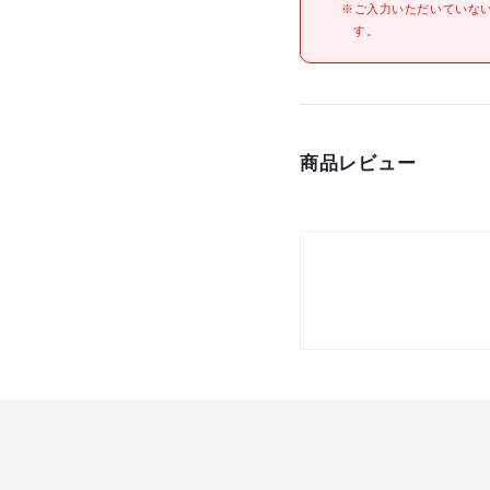
※ご入力いただいていな
す。
商品レビュー
材質/仕上
原産国
セット内容/付属品
注意事項
組立品