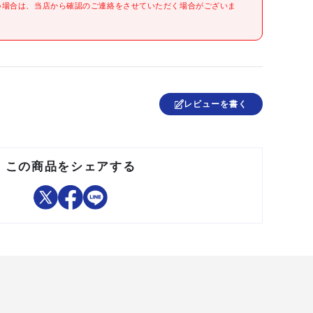
●保護等級:IP44
い場合は、当店から確認のご連絡をさせていただく場合がございま
●光源色:白色
●照射距離(m):90
●落下耐久(m):2
●電源:単3形アルカリ電池×1
●最大点灯時間:12時間
●明るさ3段階調整可能(パワー:150ルーメン、ミドル:60ルー
メン、ロー:15ルーメン)
レビューを書く
●アルミニウム
中国
この商品をシェアする
●ストラップ