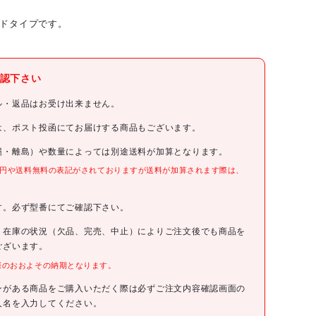
ードタイプです。
レッドレンザージャパン(株)
認下さい
LEDLENSER
ル・返品はお受け出来ません。
LEDLENSER P5 Core
は、ポスト投函にてお届けする商品もございます。
縄・離島）や数量によっては別途送料が加算となります。
502599
0円や送料無料の表記がされておりますが送料が加算されます際は、
。
オープン
す。必ず型番にてご確認下さい。
4058205028523
、在庫の状況（欠品、完売、中止）によりご注文後でも商品を
ございます。
際のおおよその納期となります。
●明るさ(lm):150
●外径(mm):26
●全長(mm):120
ンがある商品をご購入いただく際は必ずご注文内容確認画面の
●使用電池:単3形アルカリ乾電池×1(付属)
人名を入力してください。
●最大点灯時間(h):12