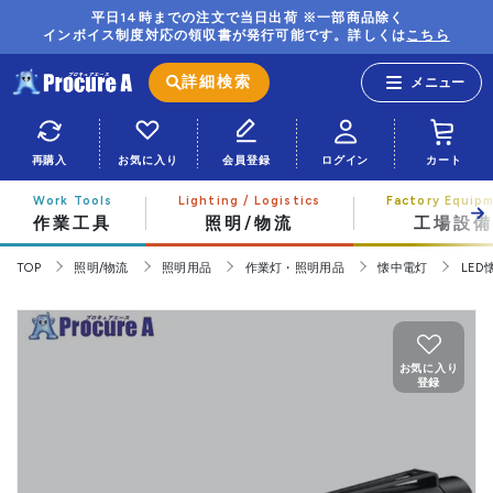
平日14時までの注文で当日出荷 ※一部商品除く
インボイス制度対応の領収書が発行可能です。詳しくは
こちら
詳細検索
再購入
お気に入り
会員登録
ログイン
カート
作業工具
照明/物流
工場設備
TOP
照明/物流
照明用品
作業灯・照明用品
懐中電灯
LE
お気に入り
登録