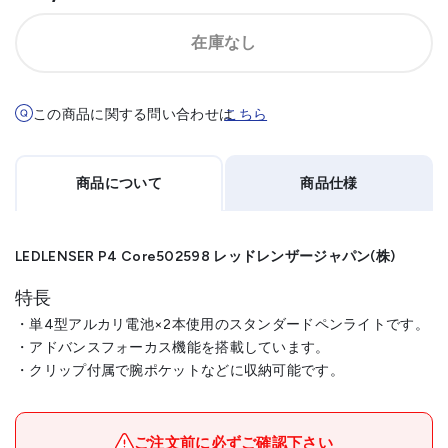
在庫なし
この商品に関する問い合わせは
こちら
商品について
商品仕様
LEDLENSER P4 Core502598 レッドレンザージャパン(株)
特長
・単4型アルカリ電池×2本使用のスタンダードペンライトです。
・アドバンスフォーカス機能を搭載しています。
・クリップ付属で腕ポケットなどに収納可能です。
メーカー名
レッドレンザージャパン(株)
ブランド名
LEDLENSER
ご注文前に必ずご確認下さい