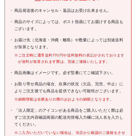
商品名
LEDLENSER P4 Core
商品発送後のキャンセル・返品はお受け出来ません。
型式
502598
商品のサイズによっては、ポスト投函にてお届けする商品も
ございます。
メーカー希望小売価格
オープン
お届け先（北海道・沖縄・離島）や数量によっては別途送料
JANコード
4058205028493
が加算となります。
●明るさ(lm):120
※ご注文時に通常送料770円や送料無料の表記がされております
●外径(mm):15
が送料が加算されます際は、別途ご連絡いたします。
●全長(mm):146
●使用電池:単4形アルカリ乾
商品画像はイメージです。必ず型番にてご確認下さい。
電池×2本(付属)
●最大点灯時間(h):20
お取り寄せ商品の場合、在庫の状況（欠品、完売、中止）に
●保護等級:IP54
●光源色:白色
よりご注文後でも商品を提供できない可能性がございます。
仕様
●照射距離(m):90
●落下耐久(m):2
※納期情報は在庫ありの際のおおよその納期となります。
●最大点灯時間:5時間(パワ
「法人限定」のアイコンがある商品をご購入いただく際は必
ー)、9時間(ミドル)、20時
ずご注文内容確認画面の配送先情報入力欄に法人名を入力し
間(ロー)
●明るさ3段階(パワ
てください。
ー:120lm、ミドル:60lm、ロ
ー:15lm)
※ご入力いただいていない場合は、当店から確認のご連絡をさせ