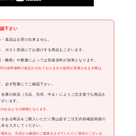
パナソニック(株)エレクトリックワークス社
認下さい
Panasonic
ル・返品はお受け出来ません。
Panasonic 充電スティックインパクトドライバ7.2V ブラック
は、ポスト投函にてお届けする商品もございます。
＆ゴールド
縄・離島）や数量によっては別途送料が加算となります。
EZ7521LA2ST4
0円や送料無料の表記がされておりますが送料が加算されます際は、
。
34800円(税抜)
す。必ず型番にてご確認下さい。
、在庫の状況（欠品、完売、中止）によりご注文後でも商品を
4549980767290
ございます。
際のおおよその納期となります。
●最大締付トルク(N・m):25
●無負荷回転数(min[[の-1乗]]):0～2300
ンがある商品をご購入いただく際は必ずご注文内容確認画面の
●打撃数(min[[の-1乗]]):0～2600
人名を入力してください。
●色:ブラック＆ゴールド
●全長×高さ×幅(mm)折り曲げ時:235×146×44
い場合は、当店から確認のご連絡をさせていただく場合がございま