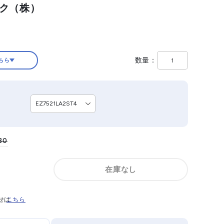
ック（株）
数量
ちら
80
在庫なし
せは
こちら