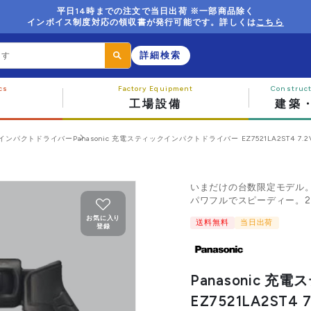
平日14時までの注文で当日出荷 ※一部商品除く
インボイス制度対応の領収書が発行可能です。詳しくは
こちら
詳細検索
工場設備
建築
インパクトドライバー
Panasonic 充電スティックインパクトドライバー EZ7521LA2ST4 
いまだけの台数限定モデル
パワフルでスピーディー。
お気に入り
送料無料
当日出荷
登録
Panasonic 
EZ7521LA2ST4