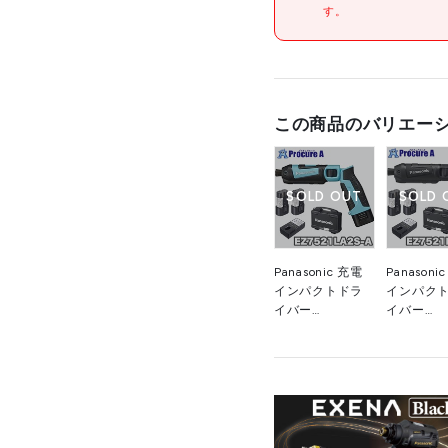
す。
この商品のバリエー
材質/仕上
SOLD OUT
SOLD 
原産国
Panasonic 充電
Panasoni
セット内容/付属品
インパクトドラ
インパク
イバー
イバー
EZ7521LA2S-A
EZ7521LA
7.2V 1.5Ah 電池
7.2V 1.5
注意事項
2個セット 青 パ
2個セット 
ナソニック
ナソニッ
（株）
（株）
組立品