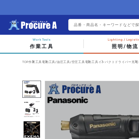
作業工具
照明/物流
TOP
作業工具
電動工具/油圧工具/空圧工具
電動工具
インパクトドライバー
充電