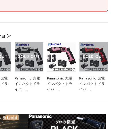
●全長×高さ×幅(mm)ストレート時:295×47×44
●締め付け能力:テクスネジ・鉄(φ4×13mm・板厚0.8mm)約
310本、ボルト(M8×25mm・板厚10mm、普通ボルト)約260
本
●手締め機能付
●ブレーキ付
●チャック:ワンタッチビットロック方式(段付までの寸法が
11.5mm･13mm)、ビット対辺6.35mm
ション
●充電時間:35分(実用充電)、55分(フル充電)
OUT
SOLD OUT
SOLD OUT
中国
c 充電
Panasonic 充電
Panasonic 充電
Panasonic 充電
●プラスチックケース(EZ9667)(Black&Gold仕様)
トドラ
インパクトドラ
インパクトドラ
インパクトドラ
●リチウムイオン電池パック(EZ9L21)×2個
●充電器(EZ0L21)
イバー
イバー
イバー
2S-B
EZ7521LA2S-H
EZ7521LA2S-P
EZ7521LA2S-R
Ah 電池
7.2V 1.5Ah 電池
7.2V 1.5Ah 電池
7.2V 1.5Ah 電池
黒 パ
2個セット グレー
2個セット ピンク
2個セット 赤 パ
ク
パナソニック
パナソニック
ナソニック
（株）
（株）
（株）