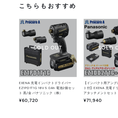
こちらもおすすめ
SOLD OUT
SOLD 
EXENA 充電インパクトドライバー
【インパクト用アング
EZ1PD1T1G 18V 5.0Ah 電池2個セッ
ト付】EXENA 充電
ト 黒/金 パナソニック（株）
アタッチメントセット E
18V 5.0Ah 電池2
¥60,720
¥71,940
ゴールド パナソニッ