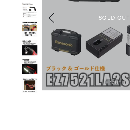
SOLD OU
1
/
11