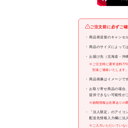
メーカー名
ご注文前に必ずご確
ブランド名
商品発送後のキャンセ
商品名
商品のサイズによって
お届け先（北海道・沖
型式
※ご注文時に通常送料77
別途ご連絡いたします
メーカー希望小売価格
商品画像はイメージで
お取り寄せ商品の場合
JANコード
提供できない可能性が
※納期情報は在庫ありの
仕様
「法人限定」のアイコ
配送先情報入力欄に法
※ご入力いただいていな