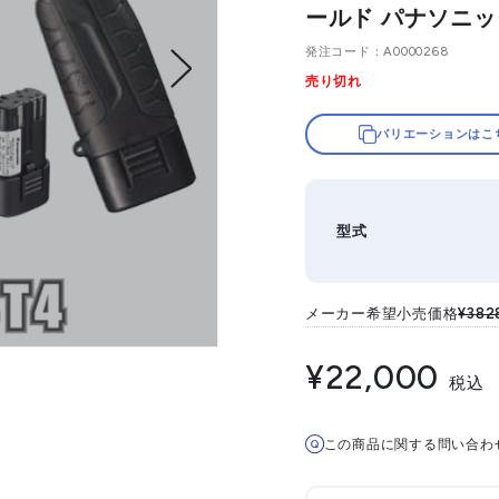
ールド パナソニ
発注コード
A0000268
T
売り切れ
バリエーションはこ
型式
メーカー希望小売価格
¥382
¥22,000
税込
この商品に関する問い合わ