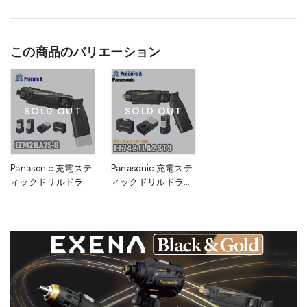
●オートストップ機能
●手締め機能
●充電時間:35分
この商品のバリエーション
材質/仕上
原産国
中国
●電池パック(EZ9L21)×2個
SOLD OUT
SOLD OUT
●急速充電器(EZ0L21)
セット内容/付属品
●プラスチックケース
(EZ9667)
注意事項
Panasonic 充電ステ
Panasonic 充電ステ
ィックドリルドライ
ィックドリルドライ
組立品
バー EZ7421LA2S-
バー
B 7.2V 1.5Ah 電池2
EZ7421LA2ST3
個セット 黒 パナソ
7.2V 1.5Ah 電池2個
ニック（株）
セット ブラック&ゴ
ールド パナソニック
（株）