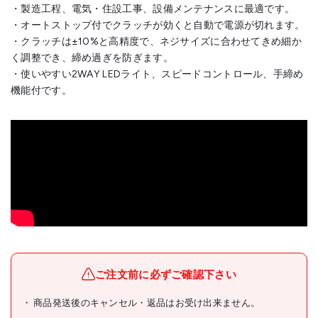
・製造工程、電気・住設工事、設備メンテナンスに最適です。
・オートストップ付でクラッチが効くと自動で電源が切れます。
・クラッチは±10%と高精度で、ネジサイズに合わせてきめ細か
く調整でき、締め過ぎを防ぎます。
・使いやすい2WAY LEDライト、スピードコントロール、手締め
機能付です。
パナソニック(株)エレクトリ
メーカー名
ックワークス社
ご注文前に必ずご確認下さい
ブランド名
Panasonic
商品発送後のキャンセル・返品はお受け出来ません。
Panasonic 7.2V充電スティ
商品名