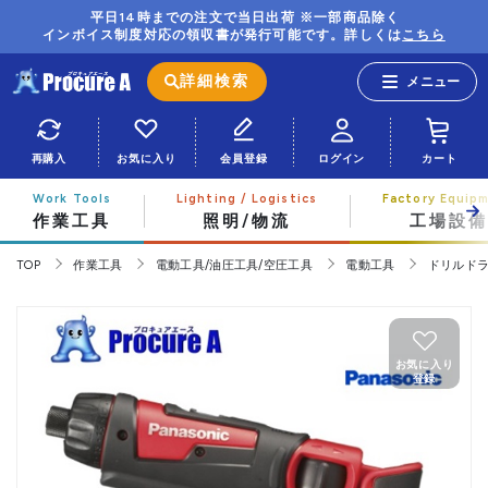
平日14時までの注文で当日出荷 ※一部商品除く
インボイス制度対応の領収書が発行可能です。詳しくは
こちら
詳細検索
再購入
お気に入り
会員登録
ログイン
カート
作業工具
照明/物流
工場設備
TOP
作業工具
電動工具/油圧工具/空圧工具
電動工具
ドリルド
お気に入り
登録