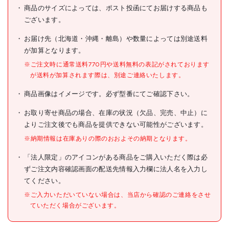
ックドリルドライバー 赤
商品のサイズによっては、ポスト投函にてお届けする商品も
ございます。
型式
EZ7421LA2S-R
お届け先（北海道・沖縄・離島）や数量によっては別途送料
メーカー希望小売価格
43500円(税抜)
が加算となります。
JANコード
4549077889577
※ご注文時に通常送料770円や送料無料の表記がされております
が送料が加算されます際は、別途ご連絡いたします。
●色:赤
●最大締付トルク(N・m)高
商品画像はイメージです。必ず型番にてご確認下さい。
速:2.0
●最大締付トルク(N・m)低
速:6.0
お取り寄せ商品の場合、在庫の状況（欠品、完売、中止）に
●無負荷回転数(min[[の-1
よりご注文後でも商品を提供できない可能性がございます。
乗]])高速:0～900
●無負荷回転数(min[[の-1
※納期情報は在庫ありの際のおおよその納期となります。
乗]])低速:0～300
●全長(mm):302
「法人限定」のアイコンがある商品をご購入いただく際は必
●締め付け能力:小ねじ・鉄
仕様
ずご注文内容確認画面の配送先情報入力欄に法人名を入力し
(M4×10mmばね座金付)約
2300本
てください。
●穴あけ能力:木工・コンパネ
(φ15×12mm)約55穴
※ご入力いただいていない場合は、当店から確認のご連絡をさせ
●ビット対辺:6.35mm
ていただく場合がございます。
●21段クラッチ(約0.3～
4.0Nm)
●2WAY LEDライト