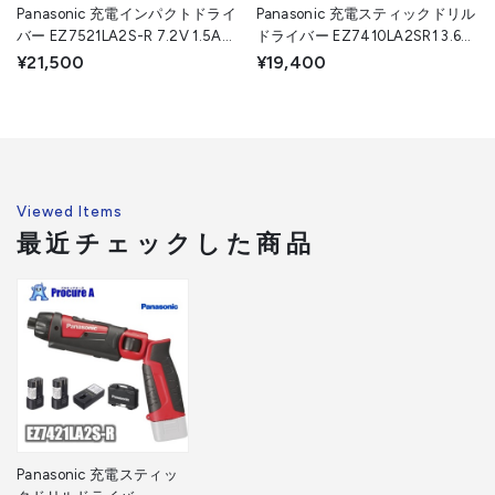
Panasonic 充電インパクトドライ
Panasonic 充電スティックドリル
バー EZ7521LA2S-R 7.2V 1.5Ah
ドライバー EZ7410LA2SR1 3.6V
電池2個セット 赤 パナソニック
1.5Ah 電池セット 赤 パナソニッ
¥21,500
¥19,400
（株）
ク（株）
Viewed Items
最近チェックした商品
Panasonic 充電スティッ