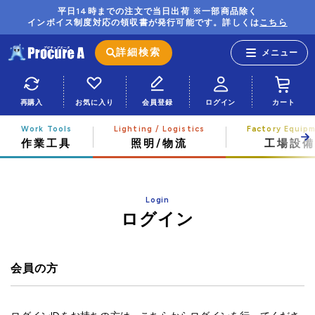
平日14時までの注文で当日出荷 ※一部商品除く
インボイス制度対応の領収書が発行可能です。詳しくは
こちら
詳細検索
再購入
お気に入り
会員登録
ログイン
カート
作業工具
照明/物流
工場設備
Login
ログイン
会員の方