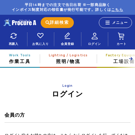
平日14時までの注文で当日出荷 ※一部商品除く
インボイス制度対応の領収書が発行可能です。詳しくは
こちら
詳細検索
再購入
お気に入り
会員登録
ログイン
カート
作業工具
照明/物流
工場設備
Login
ログイン
会員の方