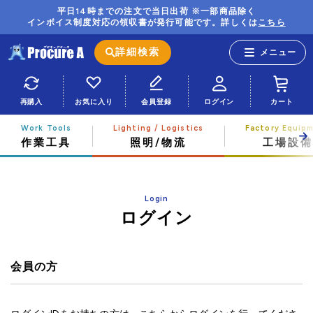
平日14時までの注文で当日出荷 ※一部商品除く
インボイス制度対応の領収書が発行可能です。詳しくは
こちら
詳細検索
再購入
お気に入り
会員登録
ログイン
カート
作業工具
照明/物流
工場設備
Login
ログイン
会員の方