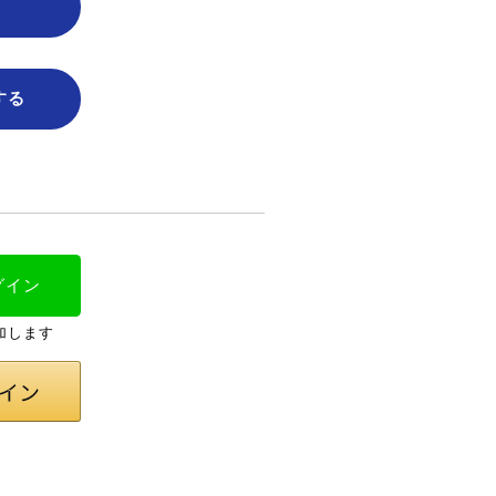
する
グイン
加します