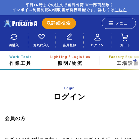
平日14時までの注文で当日出荷 ※一部商品除く
インボイス制度対応の領収書が発行可能です。詳しくは
こちら
詳細検索
再購入
お気に入り
会員登録
ログイン
カート
作業工具
照明/物流
工場設備
Login
ログイン
会員の方