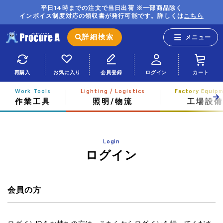
平日14時までの注文で当日出荷 ※一部商品除く
インボイス制度対応の領収書が発行可能です。詳しくは
こちら
詳細検索
再購入
お気に入り
会員登録
ログイン
カート
作業工具
照明/物流
工場設備
Login
ログイン
会員の方