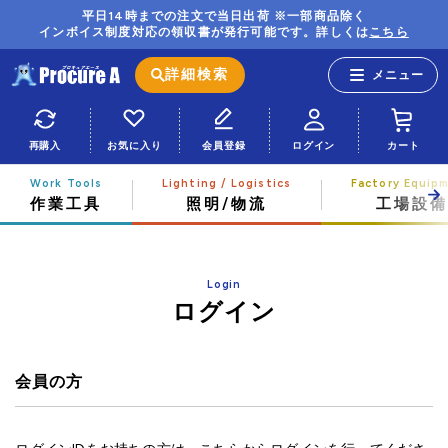
平日14時までの注文で当日出荷 ※一部商品除く
インボイス制度対応の領収書が発行可能です。詳しくは
こちら
詳細検索
再購入
お気に入り
会員登録
ログイン
カート
作業工具
照明/物流
工場設備
Login
ログイン
会員の方