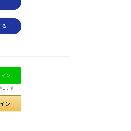
する
グイン
加します