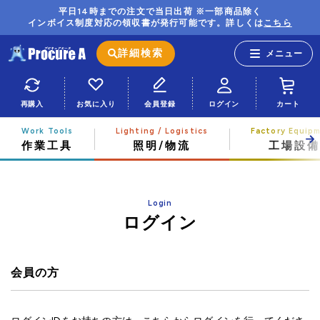
平日14時までの注文で当日出荷 ※一部商品除く
インボイス制度対応の領収書が発行可能です。詳しくは
こちら
詳細検索
再購入
お気に入り
会員登録
ログイン
カート
作業工具
照明/物流
工場設備
Login
ログイン
会員の方