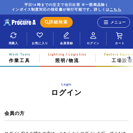
平日14時までの注文で当日出荷 ※一部商品除く
インボイス制度対応の領収書が発行可能です。詳しくは
こちら
詳細検索
再購入
お気に入り
会員登録
ログイン
カート
作業工具
照明/物流
工場設備
Login
ログイン
会員の方