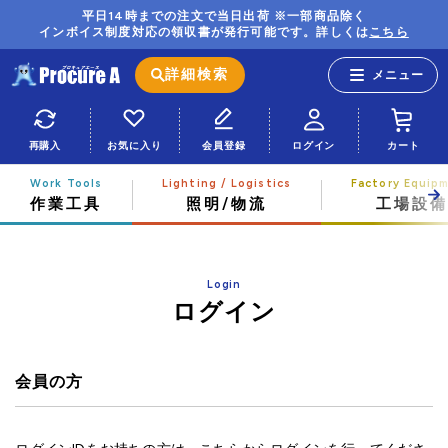
平日14時までの注文で当日出荷 ※一部商品除く
インボイス制度対応の領収書が発行可能です。詳しくは
こちら
詳細検索
再購入
お気に入り
会員登録
ログイン
カート
作業工具
照明/物流
工場設備
Login
ログイン
会員の方