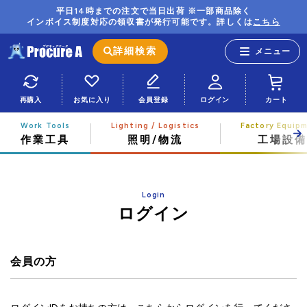
平日14時までの注文で当日出荷 ※一部商品除く
インボイス制度対応の領収書が発行可能です。詳しくは
こちら
詳細検索
再購入
お気に入り
会員登録
ログイン
カート
作業工具
照明/物流
工場設備
Login
ログイン
会員の方