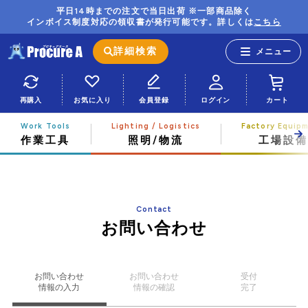
平日14時までの注文で当日出荷 ※一部商品除く
インボイス制度対応の領収書が発行可能です。詳しくは
こちら
詳細検索
再購入
お気に入り
会員登録
ログイン
カート
作業工具
照明/物流
工場設備
Contact
お問い合わせ
お問い合わせ
お問い合わせ
受付
情報の入力
情報の確認
完了