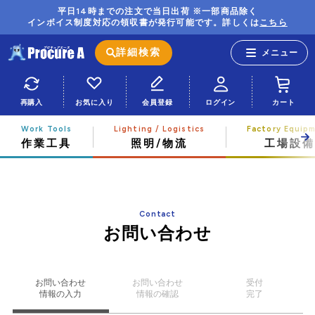
平日14時までの注文で当日出荷 ※一部商品除く
インボイス制度対応の領収書が発行可能です。詳しくは
こちら
詳細検索
再購入
お気に入り
会員登録
ログイン
カート
作業工具
照明/物流
工場設備
Contact
お問い合わせ
お問い合わせ
お問い合わせ
受付
情報の入力
情報の確認
完了