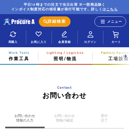
平日14時までの注文で当日出荷 ※一部商品除く
インボイス制度対応の領収書が発行可能です。詳しくは
こちら
詳細検索
再購入
お気に入り
会員登録
ログイン
カート
作業工具
照明/物流
工場設備
Contact
お問い合わせ
お問い合わせ
お問い合わせ
受付
情報の入力
情報の確認
完了