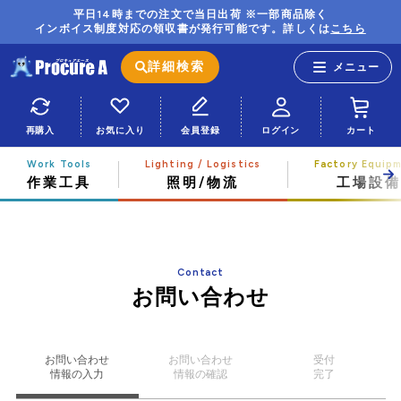
平日14時までの注文で当日出荷 ※一部商品除く
インボイス制度対応の領収書が発行可能です。詳しくは
こちら
詳細検索
再購入
お気に入り
会員登録
ログイン
カート
作業工具
照明/物流
工場設備
Contact
お問い合わせ
お問い合わせ
お問い合わせ
受付
情報の入力
情報の確認
完了