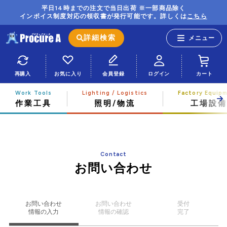
平日14時までの注文で当日出荷 ※一部商品除く
インボイス制度対応の領収書が発行可能です。詳しくは
こちら
詳細検索
再購入
お気に入り
会員登録
ログイン
カート
作業工具
照明/物流
工場設備
Contact
お問い合わせ
お問い合わせ
お問い合わせ
受付
情報の入力
情報の確認
完了